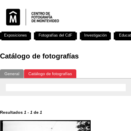
Exposiciones
Fotografías del CdF
Investigación
Educat
Catálogo de fotografías
General
Catálogo de fotografías
Resultados
1
-
1
de
1