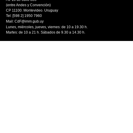
(entre Andes y Convención)
CP 11100. Montevideo. Uruguay
Tel: [598 2] 1950 7960
Mail:
CdF@imm.gub.uy
Lunes, miércoles, jueves, viernes: de 10 a 19.30 h.
Martes: de 10 a 21 h. Sábados de 9.30 a 14.30 h.