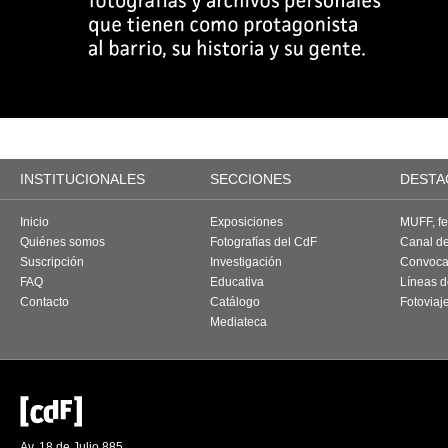
INSTITUCIONALES
SECCIONES
DESTA
Inicio
Exposiciones
MUFF, fes
Quiénes somos
Fotografías del CdF
Canal d
Suscripción
Investigación
Convoca
FAQ
Educativa
Líneas d
Contacto
Catálogo
Fotoviaj
Mediateca
Av. 18 de Julio 885