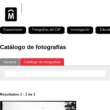
Exposiciones
Fotografías del CdF
Investigación
Educat
Catálogo de fotografías
General
Catálogo de fotografías
Resultados
1
-
1
de
1