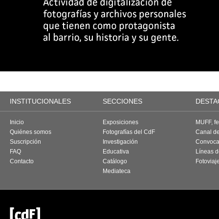
INSTITUCIONALES
SECCIONES
DESTA
Inicio
Exposiciones
MUFF, fes
Quiénes somos
Fotografías del CdF
Canal d
Suscripción
Investigación
Convoca
FAQ
Educativa
Líneas d
Contacto
Catálogo
Fotoviaj
Mediateca