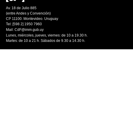
Av. 18 de Julio 885
(entre Andes y Convención)
CP 11100. Montevideo. Uruguay
Tel: [598 2] 1950 7960
Mail:
CdF@imm.gub.uy
Lunes, miércoles, jueves, viernes: de 10 a 19.30 h.
Martes: de 10 a 21 h. Sábados de 9.30 a 14.30 h.