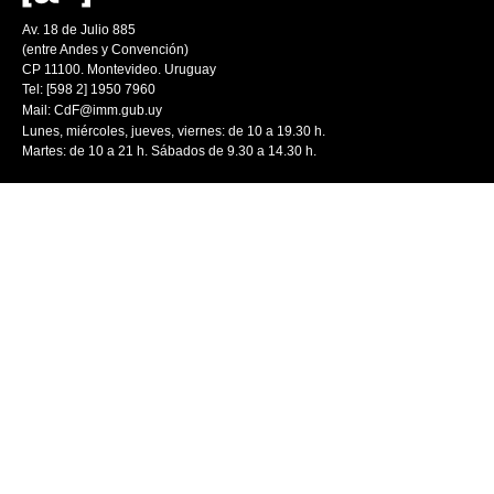
Av. 18 de Julio 885
(entre Andes y Convención)
CP 11100. Montevideo. Uruguay
Tel: [598 2] 1950 7960
Mail:
CdF@imm.gub.uy
Lunes, miércoles, jueves, viernes: de 10 a 19.30 h.
Martes: de 10 a 21 h. Sábados de 9.30 a 14.30 h.