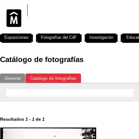
Exposiciones
Fotografías del CdF
Investigación
Educat
Catálogo de fotografías
General
Catálogo de fotografías
Resultados
1
-
1
de
1