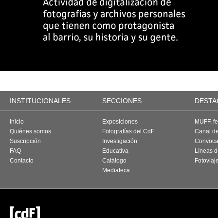
INSTITUCIONALES
SECCIONES
DESTA
Inicio
Exposiciones
MUFF, fes
Quiénes somos
Fotografías del CdF
Canal d
Suscripción
Investigación
Convoca
FAQ
Educativa
Líneas d
Contacto
Catálogo
Fotoviaj
Mediateca