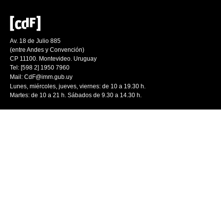
Av. 18 de Julio 885
(entre Andes y Convención)
CP 11100. Montevideo. Uruguay
Tel: [598 2] 1950 7960
Mail:
CdF@imm.gub.uy
Lunes, miércoles, jueves, viernes: de 10 a 19.30 h.
Martes: de 10 a 21 h. Sábados de 9.30 a 14.30 h.