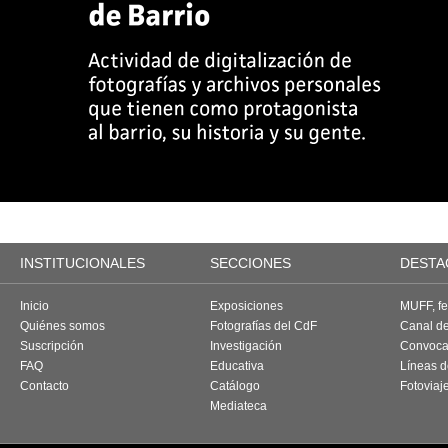
INSTITUCIONALES
SECCIONES
DESTA
Inicio
Exposiciones
MUFF, fes
Quiénes somos
Fotografías del CdF
Canal d
Suscripción
Investigación
Convoca
FAQ
Educativa
Líneas d
Contacto
Catálogo
Fotoviaj
Mediateca