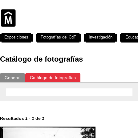
Exposiciones
Fotografías del CdF
Investigación
Educat
Catálogo de fotografías
General
Catálogo de fotografías
Resultados
1
-
1
de
1