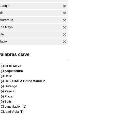
rango
lís
quitectura
 de Mayo
lle
lacio
alabras clave
(-)
25 de Mayo
(-)
Arquitectura
(-)
Calle
(-)
DE ZABALA Bruno Mauricio
(-)
Durango
(-)
Palacio
(-)
Plaza
(-)
Solís
Circunvalación (1)
Ciudad Vieja (1)