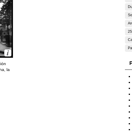
Du
So
Ar
25
Ca
Pa
P
ción
ha, la