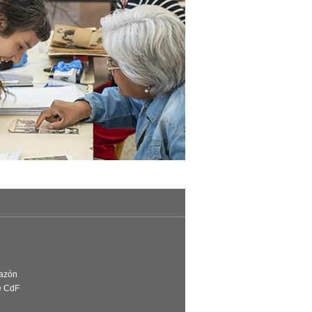
Razón
e CdF