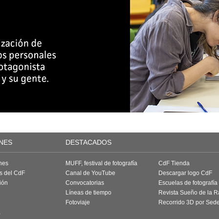
NES
DESTACADOS
nes
MUFF, festival de fotografía
CdF Tienda
as del CdF
Canal de YouTube
Descargar logo CdF
ión
Convocatorias
Escuelas de fotografía
Líneas de tiempo
Revista Sueño de la 
Fotoviaje
Recorrido 3D por Sed
a