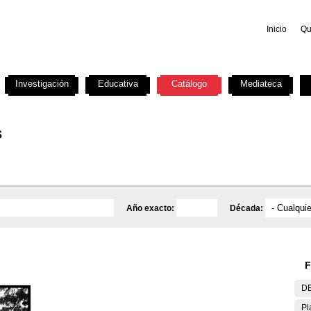
Inicio
Qu
Investigación
Educativa
Catálogo
Mediateca
s
Año exacto:
Década:
F
DE
Pl