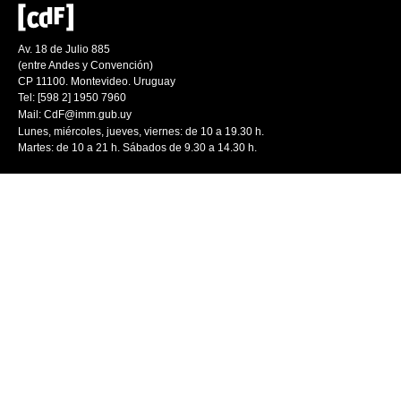
Av. 18 de Julio 885
(entre Andes y Convención)
CP 11100. Montevideo. Uruguay
Tel: [598 2] 1950 7960
Mail:
CdF@imm.gub.uy
Lunes, miércoles, jueves, viernes: de 10 a 19.30 h.
Martes: de 10 a 21 h. Sábados de 9.30 a 14.30 h.