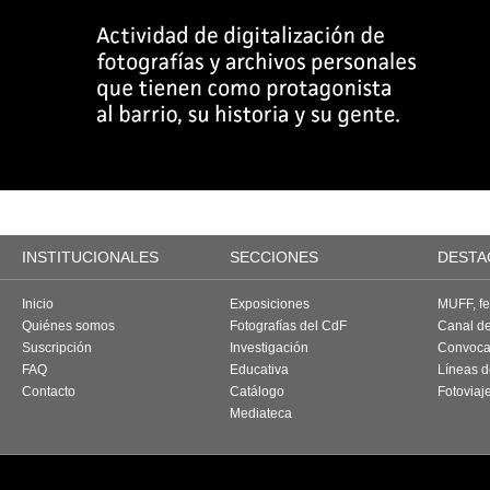
INSTITUCIONALES
SECCIONES
DESTA
Inicio
Exposiciones
MUFF, fes
Quiénes somos
Fotografías del CdF
Canal d
Suscripción
Investigación
Convoca
FAQ
Educativa
Líneas d
Contacto
Catálogo
Fotoviaj
Mediateca