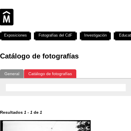
Exposiciones
Fotografías del CdF
Investigación
Educat
Catálogo de fotografías
General
Catálogo de fotografías
Resultados
1
-
1
de
1