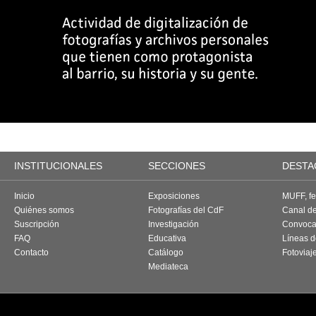
INSTITUCIONALES
SECCIONES
DESTA
Inicio
Exposiciones
MUFF, fes
Quiénes somos
Fotografías del CdF
Canal d
Suscripción
Investigación
Convoca
FAQ
Educativa
Líneas d
Contacto
Catálogo
Fotoviaj
Mediateca