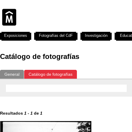
Exposiciones
Fotografías del CdF
Investigación
Educat
Catálogo de fotografías
General
Catálogo de fotografías
Resultados
1
-
1
de
1