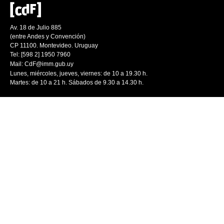
Av. 18 de Julio 885
(entre Andes y Convención)
CP 11100. Montevideo. Uruguay
Tel: [598 2] 1950 7960
Mail:
CdF@imm.gub.uy
Lunes, miércoles, jueves, viernes: de 10 a 19.30 h.
Martes: de 10 a 21 h. Sábados de 9.30 a 14.30 h.