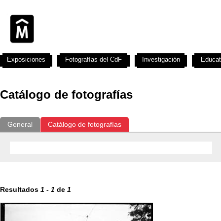
Exposiciones
Fotografías del CdF
Investigación
Educat
Catálogo de fotografías
General
Catálogo de fotografías
Resultados
1
-
1
de
1