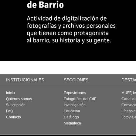
INSTITUCIONALES
SECCIONES
DESTA
Inicio
Exposiciones
MUFF, fes
Quiénes somos
Fotografías del CdF
Canal d
Suscripción
Investigación
Convoca
FAQ
Educativa
Líneas d
Contacto
Catálogo
Fotoviaj
Mediateca