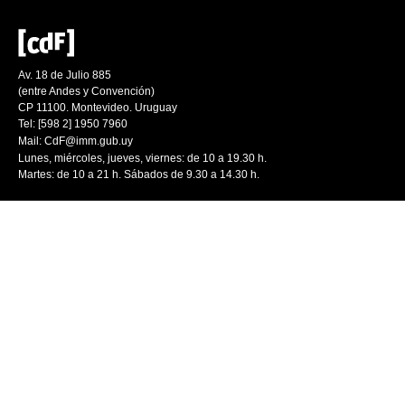
Av. 18 de Julio 885
(entre Andes y Convención)
CP 11100. Montevideo. Uruguay
Tel: [598 2] 1950 7960
Mail:
CdF@imm.gub.uy
Lunes, miércoles, jueves, viernes: de 10 a 19.30 h.
Martes: de 10 a 21 h. Sábados de 9.30 a 14.30 h.