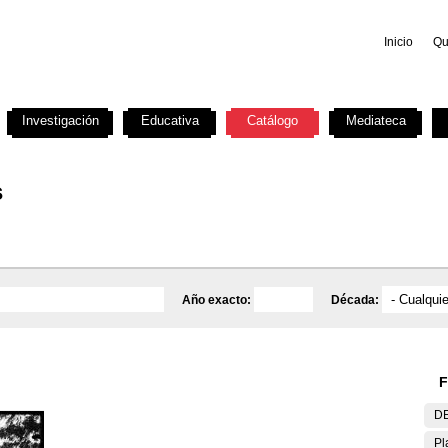
Inicio
Qu
Investigación
Educativa
Catálogo
Mediateca
s
Año exacto:
Década:
F
DE
Pl