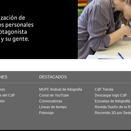
NES
DESTACADOS
nes
MUFF, festival de fotografía
CdF Tienda
as del CdF
Canal de YouTube
Descargar logo CdF
ión
Convocatorias
Escuelas de fotografía
Líneas de tiempo
Revista Sueño de la 
Fotoviaje
Recorrido 3D por Sed
a