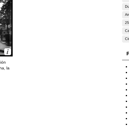
Du
Ar
25
Ca
Ci
P
ción
ha, la