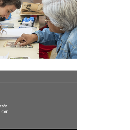
Razón
e CdF