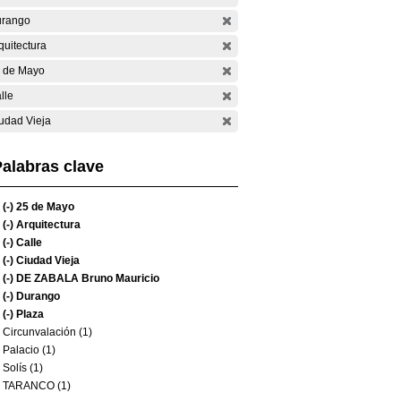
rango
quitectura
 de Mayo
lle
udad Vieja
alabras clave
(-)
25 de Mayo
(-)
Arquitectura
(-)
Calle
(-)
Ciudad Vieja
(-)
DE ZABALA Bruno Mauricio
(-)
Durango
(-)
Plaza
Circunvalación (1)
Palacio (1)
Solís (1)
TARANCO (1)