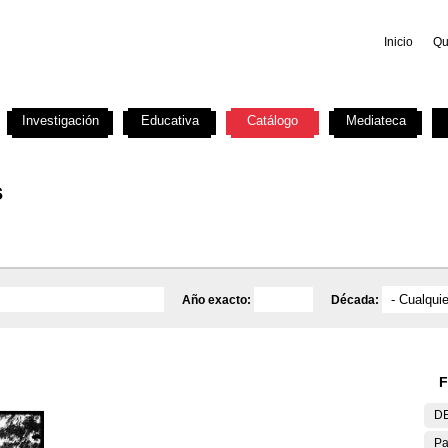
Inicio
Qu
Investigación
Educativa
Catálogo
Mediateca
s
Año exacto:
Década:
F
DE
Pa