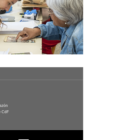
Razón
e CdF