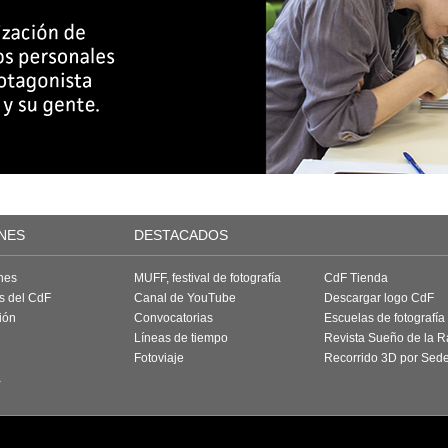
NES
DESTACADOS
nes
MUFF, festival de fotografía
CdF Tienda
as del CdF
Canal de YouTube
Descargar logo CdF
ión
Convocatorias
Escuelas de fotografía
Líneas de tiempo
Revista Sueño de la 
Fotoviaje
Recorrido 3D por Sed
a