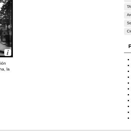
T
Ar
So
Ci
P
ción
ha, la