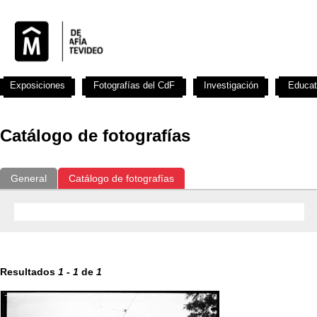
Exposiciones
Fotografías del CdF
Investigación
Educat
Catálogo de fotografías
General
Catálogo de fotografías
Resultados
1
-
1
de
1