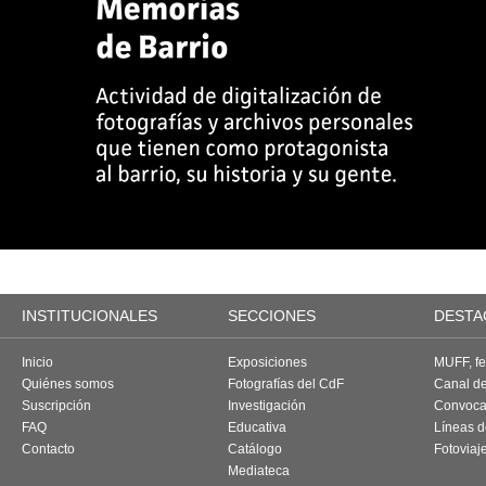
INSTITUCIONALES
SECCIONES
DESTA
Inicio
Exposiciones
MUFF, fes
Quiénes somos
Fotografías del CdF
Canal d
Suscripción
Investigación
Convoca
FAQ
Educativa
Líneas d
Contacto
Catálogo
Fotoviaj
Mediateca