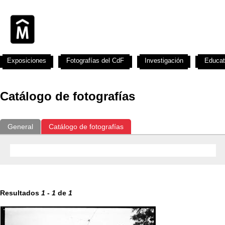
Exposiciones
Fotografías del CdF
Investigación
Educat
Catálogo de fotografías
General
Catálogo de fotografías
Resultados
1
-
1
de
1