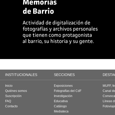
INSTITUCIONALES
SECCIONES
DESTA
Inicio
Exposiciones
MUFF, fes
Quiénes somos
Fotografías del CdF
Canal d
Suscripción
Investigación
Convoca
FAQ
Educativa
Líneas d
Contacto
Catálogo
Fotoviaj
Mediateca