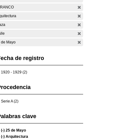
ARANCO
quitectura
aza
lle
 de Mayo
echa de registro
1920 - 1929 (2)
Procedencia
Serie A (2)
alabras clave
(-)
25 de Mayo
(-)
Arquitectura