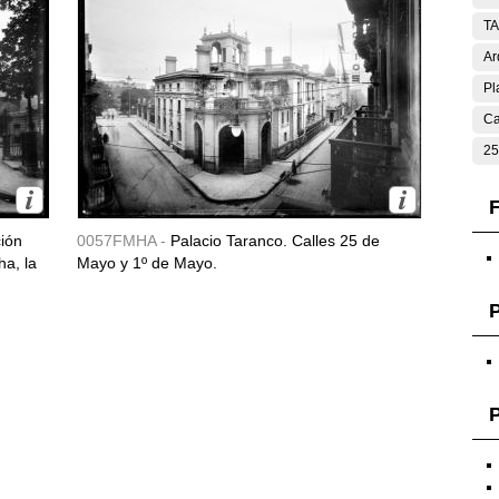
T
Ar
Pl
Ca
25
F
ción
0057FMHA -
Palacio Taranco. Calles 25 de
ha, la
Mayo y 1º de Mayo.
P