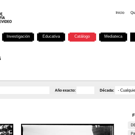
Inicio
Qu
Investigación
Educativa
Catálogo
Mediateca
s
Año exacto:
Década:
F
DE
Pa