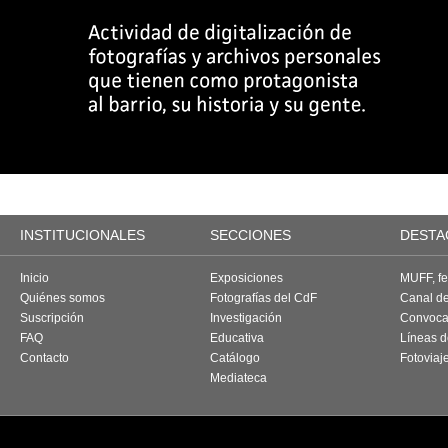
INSTITUCIONALES
SECCIONES
DESTA
Inicio
Exposiciones
MUFF, fes
Quiénes somos
Fotografías del CdF
Canal d
Suscripción
Investigación
Convoca
FAQ
Educativa
Líneas d
Contacto
Catálogo
Fotoviaj
Mediateca