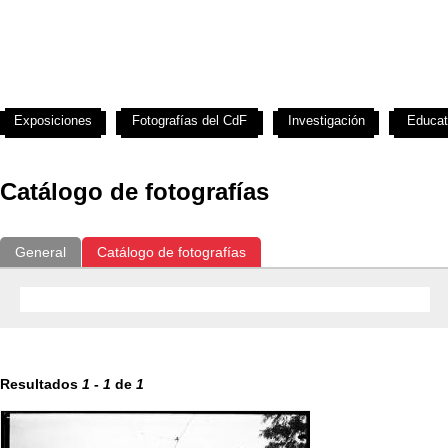
Exposiciones
Fotografías del CdF
Investigación
Educat
Catálogo de fotografías
General
Catálogo de fotografías
Resultados
1
-
1
de
1