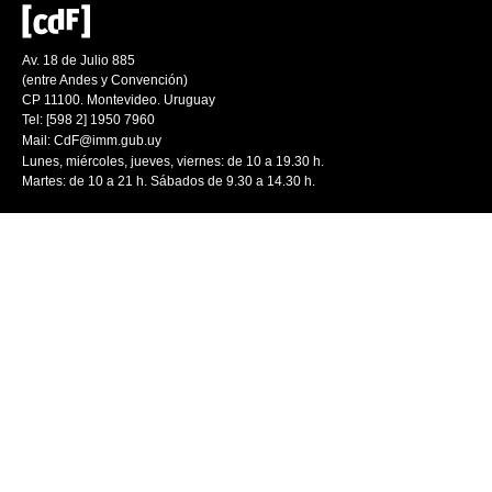
Av. 18 de Julio 885
(entre Andes y Convención)
CP 11100. Montevideo. Uruguay
Tel: [598 2] 1950 7960
Mail:
CdF@imm.gub.uy
Lunes, miércoles, jueves, viernes: de 10 a 19.30 h.
Martes: de 10 a 21 h. Sábados de 9.30 a 14.30 h.