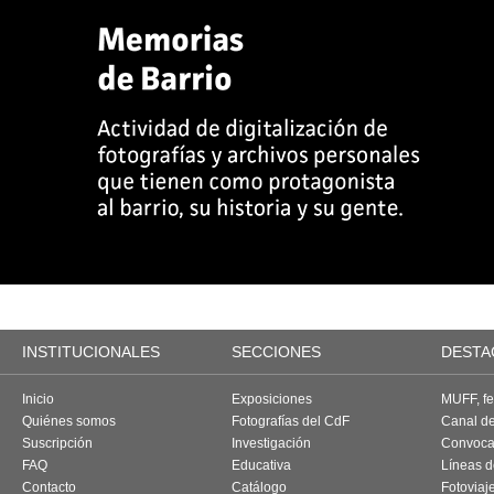
INSTITUCIONALES
SECCIONES
DESTA
Inicio
Exposiciones
MUFF, fes
Quiénes somos
Fotografías del CdF
Canal d
Suscripción
Investigación
Convoca
FAQ
Educativa
Líneas d
Contacto
Catálogo
Fotoviaj