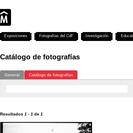
Exposiciones
Fotografías del CdF
Investigación
Educat
Catálogo de fotografías
General
Catálogo de fotografías
Resultados
1
-
1
de
1