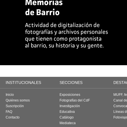
INSTITUCIONALES
SECCIONES
DESTA
Inicio
Exposiciones
MUFF, fes
Quiénes somos
Fotografías del CdF
Canal d
Suscripción
Investigación
Convoca
FAQ
Educativa
Líneas d
Contacto
Catálogo
Fotoviaj
Mediateca