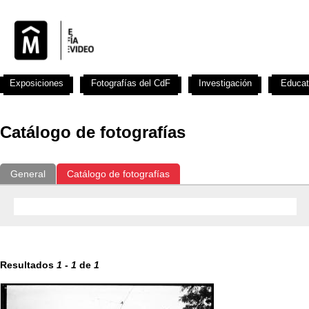
Exposiciones
Fotografías del CdF
Investigación
Educat
Catálogo de fotografías
General
Catálogo de fotografías
Resultados
1
-
1
de
1