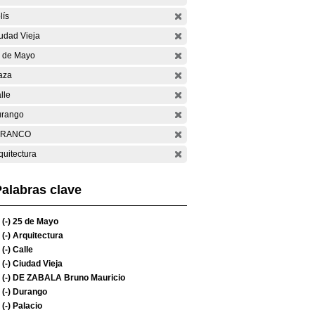
lís
udad Vieja
 de Mayo
aza
lle
rango
ARANCO
quitectura
alabras clave
(-)
25 de Mayo
(-)
Arquitectura
(-)
Calle
(-)
Ciudad Vieja
(-)
DE ZABALA Bruno Mauricio
(-)
Durango
(-)
Palacio