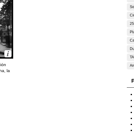
So
Ci
25
Pl
Ca
Du
T
ción
Ar
ha, la
P