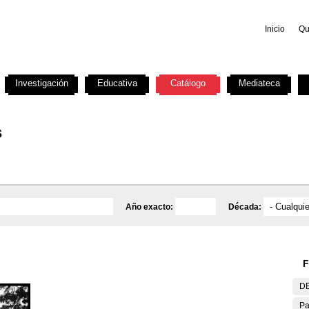
Inicio
Qu
Investigación
Educativa
Catálogo
Mediateca
s
Año exacto:
Década:
F
DE
Pa