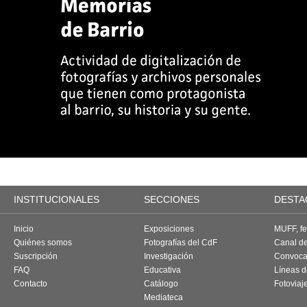
INSTITUCIONALES
SECCIONES
DESTA
Inicio
Exposiciones
MUFF, fes
Quiénes somos
Fotografías del CdF
Canal d
Suscripción
Investigación
Convoca
FAQ
Educativa
Líneas d
Contacto
Catálogo
Fotoviaj
Mediateca