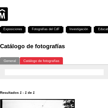
Exposiciones
Fotografías del CdF
Investigación
Educat
Catálogo de fotografías
General
Catálogo de fotografías
Resultados
1
-
1
de
1