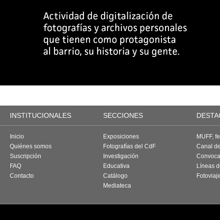
INSTITUCIONALES
SECCIONES
DESTA
Inicio
Exposiciones
MUFF, fes
Quiénes somos
Fotografías del CdF
Canal d
Suscripción
Investigación
Convoca
FAQ
Educativa
Líneas d
Contacto
Catálogo
Fotoviaj
Mediateca