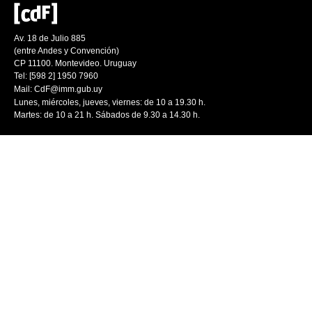
Av. 18 de Julio 885
(entre Andes y Convención)
CP 11100. Montevideo. Uruguay
Tel: [598 2] 1950 7960
Mail:
CdF@imm.gub.uy
Lunes, miércoles, jueves, viernes: de 10 a 19.30 h.
Martes: de 10 a 21 h. Sábados de 9.30 a 14.30 h.