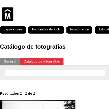
Exposiciones
Fotografías del CdF
Investigación
Educat
Catálogo de fotografías
General
Catálogo de fotografías
Resultados
1
-
1
de
1