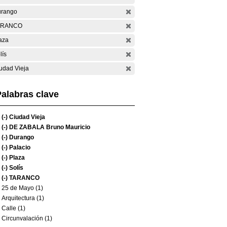
rango
ARANCO
aza
lís
udad Vieja
alabras clave
(-)
Ciudad Vieja
(-)
DE ZABALA Bruno Mauricio
(-)
Durango
(-)
Palacio
(-)
Plaza
(-)
Solís
(-)
TARANCO
25 de Mayo (1)
Arquitectura (1)
Calle (1)
Circunvalación (1)