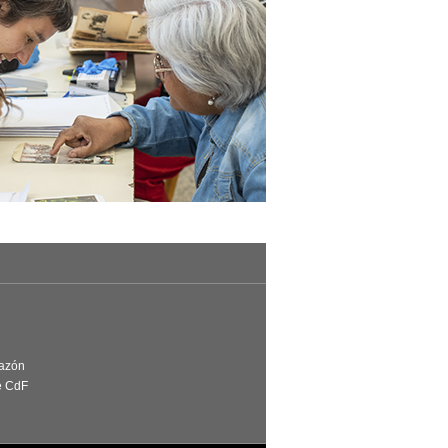
Razón
e CdF