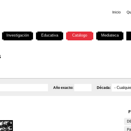
Inicio
Qu
Investigación
Educativa
Catálogo
Mediateca
s
Año exacto:
Década:
F
DE
Pa