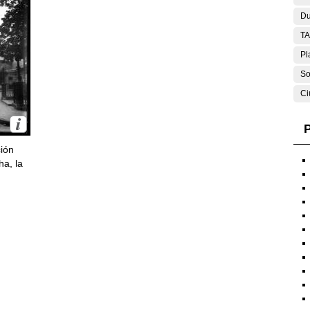
Du
T
Pl
So
Ci
P
ción
ha, la