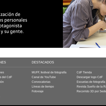
NES
DESTACADOS
nes
MUFF, festival de fotografía
CdF Tienda
as del CdF
Canal de YouTube
Descargar logo CdF
ión
Convocatorias
Escuelas de fotografía
Líneas de tiempo
Revista Sueño de la 
Fotoviaje
Recorrido 3D por Sed
a