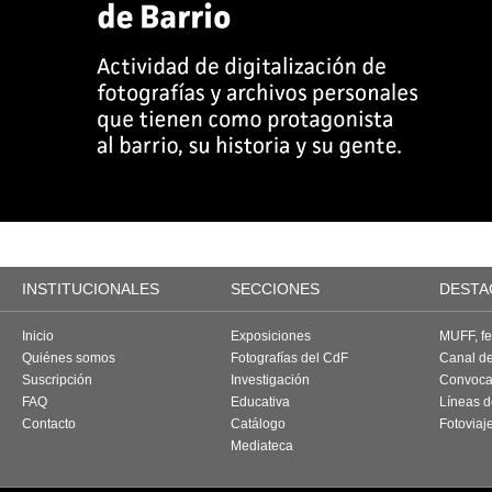
INSTITUCIONALES
SECCIONES
DESTA
Inicio
Exposiciones
MUFF, fes
Quiénes somos
Fotografías del CdF
Canal d
Suscripción
Investigación
Convoca
FAQ
Educativa
Líneas d
Contacto
Catálogo
Fotoviaj
Mediateca