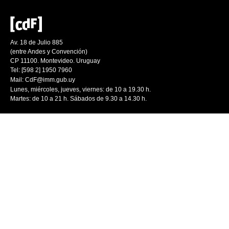
Av. 18 de Julio 885
(entre Andes y Convención)
CP 11100. Montevideo. Uruguay
Tel: [598 2] 1950 7960
Mail:
CdF@imm.gub.uy
Lunes, miércoles, jueves, viernes: de 10 a 19.30 h.
Martes: de 10 a 21 h. Sábados de 9.30 a 14.30 h.