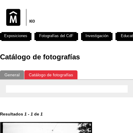
Exposiciones
Fotografías del CdF
Investigación
Educat
Catálogo de fotografías
General
Catálogo de fotografías
Resultados
1
-
1
de
1