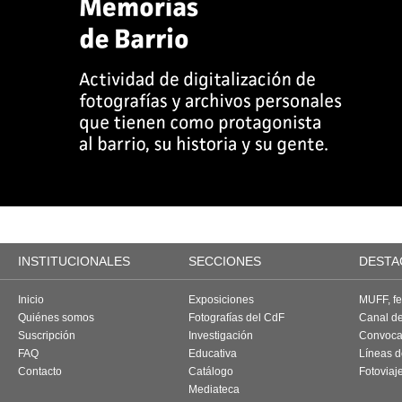
INSTITUCIONALES
SECCIONES
DESTA
Inicio
Exposiciones
MUFF, fes
Quiénes somos
Fotografías del CdF
Canal d
Suscripción
Investigación
Convoca
FAQ
Educativa
Líneas d
Contacto
Catálogo
Fotoviaj
Mediateca