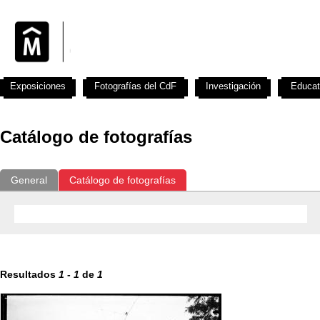
Exposiciones
Fotografías del CdF
Investigación
Educat
Catálogo de fotografías
General
Catálogo de fotografías
Resultados
1
-
1
de
1