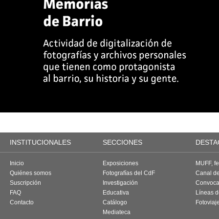
INSTITUCIONALES
SECCIONES
DESTA
Inicio
Exposiciones
MUFF, fes
Quiénes somos
Fotografías del CdF
Canal d
Suscripción
Investigación
Convoca
FAQ
Educativa
Líneas d
Contacto
Catálogo
Fotoviaj
Mediateca