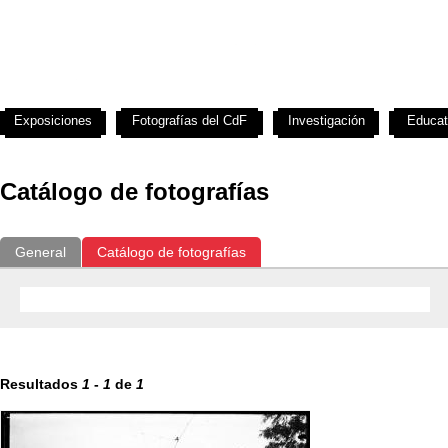
Exposiciones
Fotografías del CdF
Investigación
Educat
Catálogo de fotografías
General
Catálogo de fotografías
Resultados
1
-
1
de
1