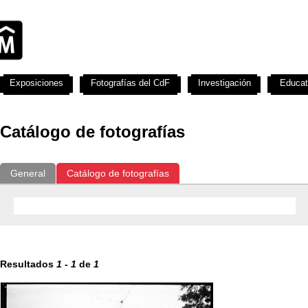
Exposiciones
Fotografías del CdF
Investigación
Educat
Catálogo de fotografías
General
Catálogo de fotografías
Resultados
1
-
1
de
1