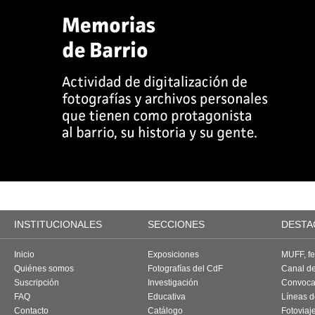
INSTITUCIONALES
SECCIONES
DESTA
Inicio
Exposiciones
MUFF, fes
Quiénes somos
Fotografías del CdF
Canal d
Suscripción
Investigación
Convoca
FAQ
Educativa
Líneas d
Contacto
Catálogo
Fotoviaj