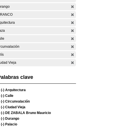
rango
ARANCO
quitectura
aza
lle
rcunvalación
lís
udad Vieja
alabras clave
(-)
Arquitectura
(-)
Calle
(-)
Circunvalación
(-)
Ciudad Vieja
(-)
DE ZABALA Bruno Mauricio
(-)
Durango
(-)
Palacio