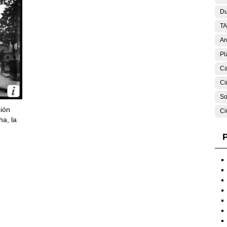
Du
T
Ar
Pl
Ca
Ci
So
ción
Ci
ha, la
P