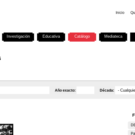
Inicio
Qu
Investigación
Educativa
Catálogo
Mediateca
s
Año exacto:
Década:
F
DE
Pa