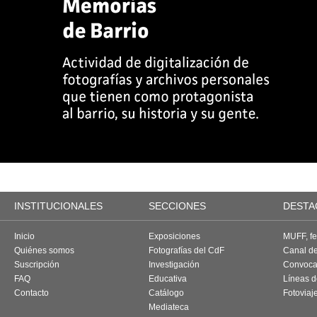
INSTITUCIONALES
SECCIONES
DESTA
Inicio
Exposiciones
MUFF, fes
Quiénes somos
Fotografías del CdF
Canal d
Suscripción
Investigación
Convoca
FAQ
Educativa
Líneas d
Contacto
Catálogo
Fotoviaj
Mediateca