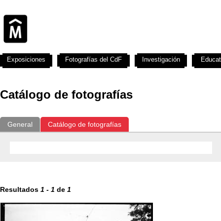
Exposiciones
Fotografías del CdF
Investigación
Educat
Catálogo de fotografías
General
Catálogo de fotografías
Resultados
1
-
1
de
1