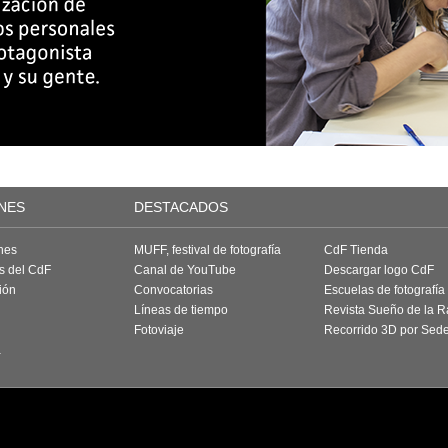
NES
DESTACADOS
nes
MUFF, festival de fotografía
CdF Tienda
as del CdF
Canal de YouTube
Descargar logo CdF
ión
Convocatorias
Escuelas de fotografía
Líneas de tiempo
Revista Sueño de la 
Fotoviaje
Recorrido 3D por Sed
a