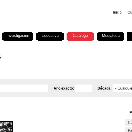
Inicio
Qu
Investigación
Educativa
Catálogo
Mediateca
s
Año exacto:
Década:
F
DE
Pa