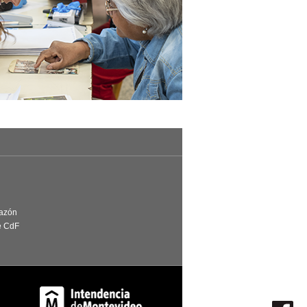
Razón
e CdF