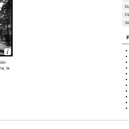
Du
Ci
So
P
ción
ha, la