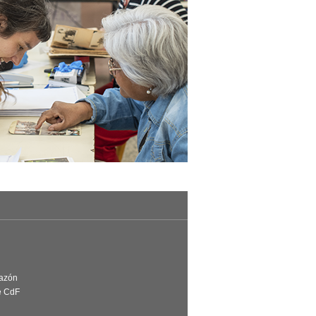
Razón
e CdF