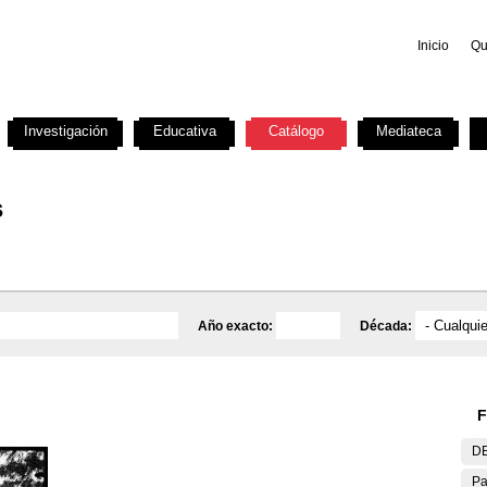
Inicio
Qu
Investigación
Educativa
Catálogo
Mediateca
s
Año exacto:
Década:
F
DE
Pa