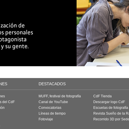
NES
DESTACADOS
nes
MUFF, festival de fotografía
CdF Tienda
as del CdF
Canal de YouTube
Descargar logo CdF
ión
Convocatorias
Escuelas de fotografía
Líneas de tiempo
Revista Sueño de la 
Fotoviaje
Recorrido 3D por Sed
a