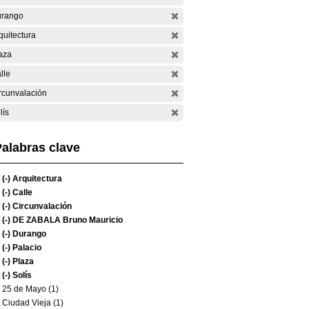
rango
quitectura
aza
lle
rcunvalación
lís
alabras clave
(-)
Arquitectura
(-)
Calle
(-)
Circunvalación
(-)
DE ZABALA Bruno Mauricio
(-)
Durango
(-)
Palacio
(-)
Plaza
(-)
Solís
25 de Mayo (1)
Ciudad Vieja (1)