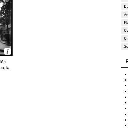
Du
Ar
Pl
Ca
Ci
So
P
ción
ha, la