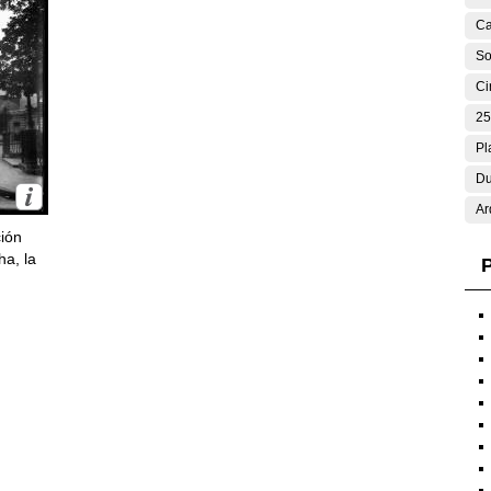
Ca
So
Ci
25
Pl
Du
Ar
ción
ha, la
P