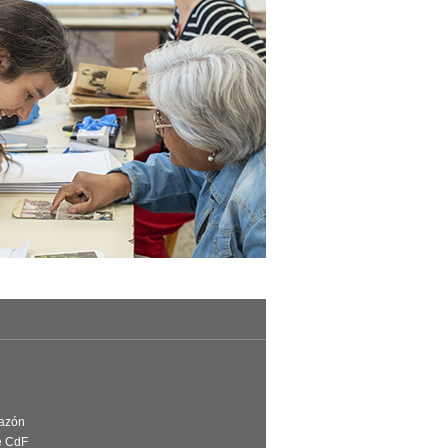
Razón
e CdF