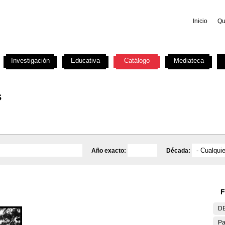
Inicio
Qu
Investigación
Educativa
Catálogo
Mediateca
s
Año exacto:
Década:
F
DE
Pa