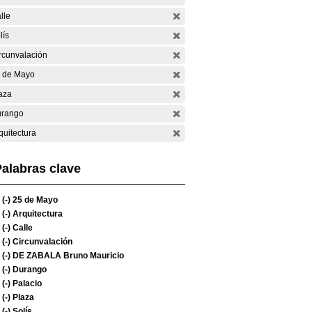
lle
lís
rcunvalación
 de Mayo
aza
rango
quitectura
alabras clave
(-)
25 de Mayo
(-)
Arquitectura
(-)
Calle
(-)
Circunvalación
(-)
DE ZABALA Bruno Mauricio
(-)
Durango
(-)
Palacio
(-)
Plaza
(-)
Solís