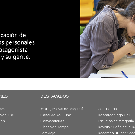
NES
DESTACADOS
nes
MUFF, festival de fotografía
CdF Tienda
as del CdF
Canal de YouTube
Descargar logo CdF
ión
Convocatorias
Escuelas de fotografía
Líneas de tiempo
Revista Sueño de la 
Fotoviaje
Recorrido 3D por Sed