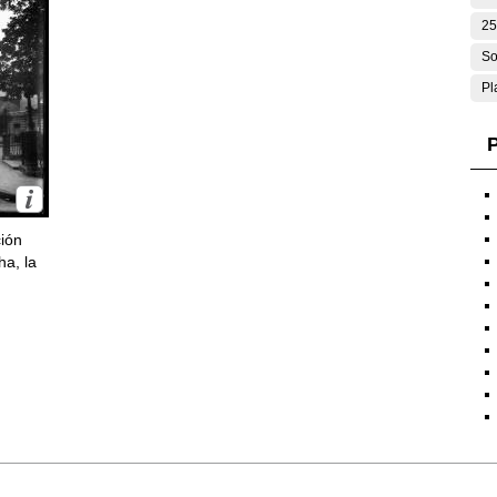
25
So
Pl
P
ción
ha, la