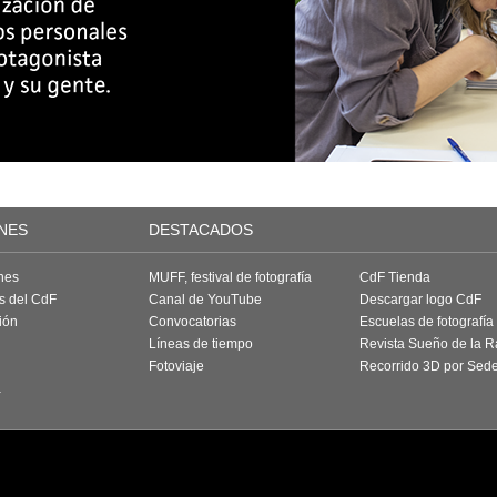
NES
DESTACADOS
nes
MUFF, festival de fotografía
CdF Tienda
as del CdF
Canal de YouTube
Descargar logo CdF
ión
Convocatorias
Escuelas de fotografía
Líneas de tiempo
Revista Sueño de la 
Fotoviaje
Recorrido 3D por Sed
a