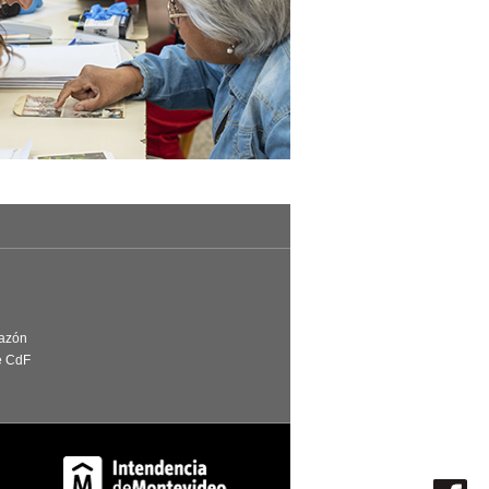
Razón
e CdF