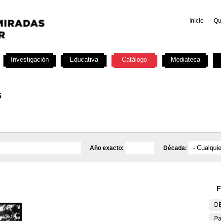
Inicio
Qu
Investigación
Educativa
Catálogo
Mediateca
s
Año exacto:
Década:
F
DE
Pa