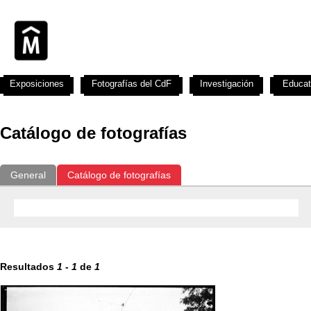
Exposiciones
Fotografías del CdF
Investigación
Educat
Catálogo de fotografías
General
Catálogo de fotografías
Resultados
1
-
1
de
1