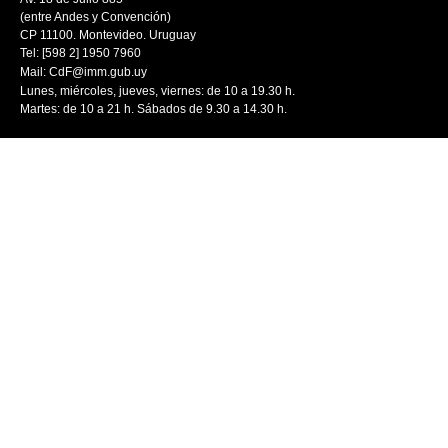
(entre Andes y Convención)
CP 11100. Montevideo. Uruguay
Tel: [598 2] 1950 7960
Mail:
CdF@imm.gub.uy
Lunes, miércoles, jueves, viernes: de 10 a 19.30 h.
Martes: de 10 a 21 h. Sábados de 9.30 a 14.30 h.