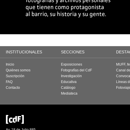
INSTITUCIONALES
SECCIONES
DESTA
Inicio
Exposiciones
MUFF, fes
Quiénes somos
Fotografías del CdF
Canal d
Suscripción
Investigación
Convoca
FAQ
Educativa
Líneas d
Contacto
Catálogo
Fotoviaj
Mediateca
Av. 18 de Julio 885