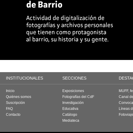
INSTITUCIONALES
SECCIONES
DESTA
Inicio
Exposiciones
MUFF, fes
Quiénes somos
Fotografías del CdF
Canal d
Suscripción
Investigación
Convoca
FAQ
Educativa
Líneas d
Contacto
Catálogo
Fotoviaj
Mediateca