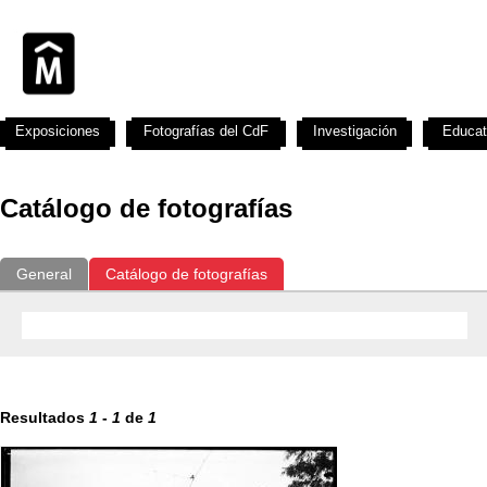
Exposiciones
Fotografías del CdF
Investigación
Educat
Catálogo de fotografías
General
Catálogo de fotografías
Resultados
1
-
1
de
1