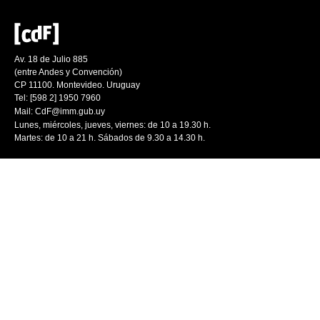
Av. 18 de Julio 885
(entre Andes y Convención)
CP 11100. Montevideo. Uruguay
Tel: [598 2] 1950 7960
Mail:
CdF@imm.gub.uy
Lunes, miércoles, jueves, viernes: de 10 a 19.30 h.
Martes: de 10 a 21 h. Sábados de 9.30 a 14.30 h.