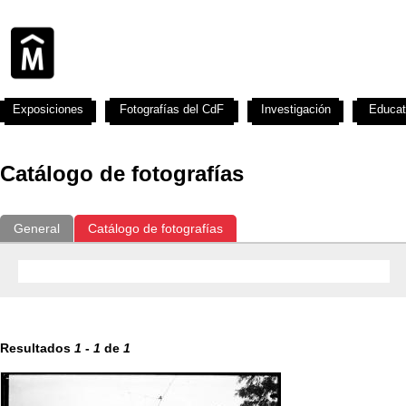
Exposiciones
Fotografías del CdF
Investigación
Educat
Catálogo de fotografías
General
Catálogo de fotografías
Resultados
1
-
1
de
1