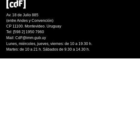
Av. 18 de Julio 885
(entre Andes y Convención)
CP 11100. Montevideo. Uruguay
Tel: [598 2] 1950 7960
Mail:
CdF@imm.gub.uy
Lunes, miércoles, jueves, viernes: de 10 a 19.30 h.
Martes: de 10 a 21 h. Sábados de 9.30 a 14.30 h.