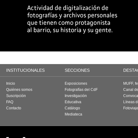
INSTITUCIONALES
SECCIONES
DESTA
Inicio
Exposiciones
MUFF, fes
Quiénes somos
Fotografías del CdF
Canal d
Suscripción
Investigación
Convoca
FAQ
Educativa
Líneas d
Contacto
Catálogo
Fotoviaj
Mediateca