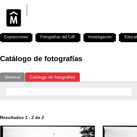
Exposiciones
Fotografías del CdF
Investigación
Educat
Catálogo de fotografías
General
Catálogo de fotografías
Resultados
1
-
2
de
2