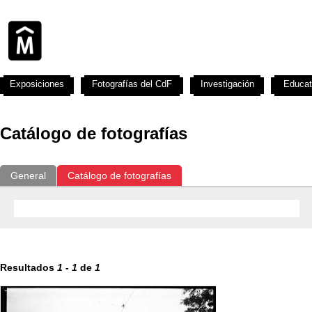
Exposiciones
Fotografías del CdF
Investigación
Educat
Catálogo de fotografías
General
Catálogo de fotografías
Resultados
1
-
1
de
1