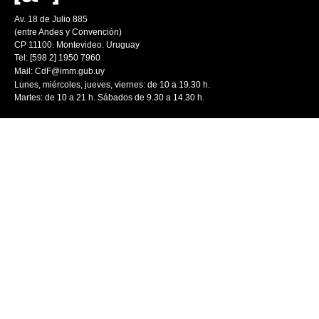
Av. 18 de Julio 885
(entre Andes y Convención)
CP 11100. Montevideo. Uruguay
Tel: [598 2] 1950 7960
Mail:
CdF@imm.gub.uy
Lunes, miércoles, jueves, viernes: de 10 a 19.30 h.
Martes: de 10 a 21 h. Sábados de 9.30 a 14.30 h.