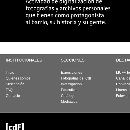
INSTITUCIONALES
SECCIONES
DESTA
Inicio
Exposiciones
MUFF, fes
Quiénes somos
Fotografías del CdF
Canal d
Suscripción
Investigación
Convoca
FAQ
Educativa
Líneas d
Contacto
Catálogo
Fotoviaj
Mediateca