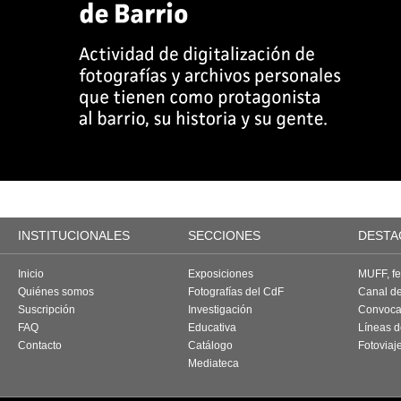
INSTITUCIONALES
SECCIONES
DESTA
Inicio
Exposiciones
MUFF, fes
Quiénes somos
Fotografías del CdF
Canal d
Suscripción
Investigación
Convoca
FAQ
Educativa
Líneas d
Contacto
Catálogo
Fotoviaj
Mediateca