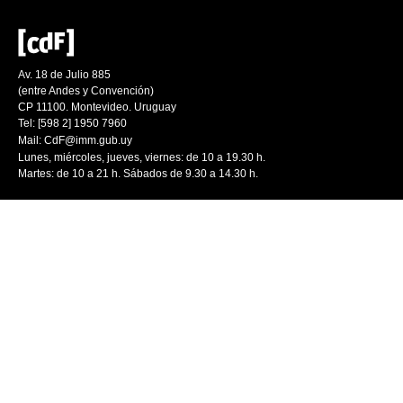
Av. 18 de Julio 885
(entre Andes y Convención)
CP 11100. Montevideo. Uruguay
Tel: [598 2] 1950 7960
Mail:
CdF@imm.gub.uy
Lunes, miércoles, jueves, viernes: de 10 a 19.30 h.
Martes: de 10 a 21 h. Sábados de 9.30 a 14.30 h.