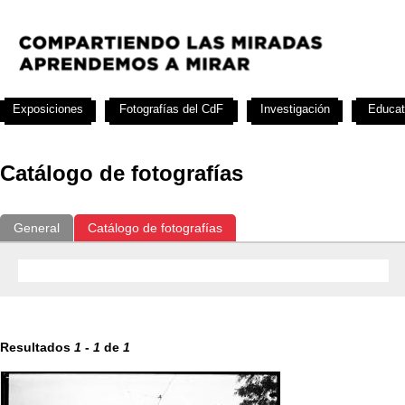
Exposiciones
Fotografías del CdF
Investigación
Educat
Catálogo de fotografías
General
Catálogo de fotografías
Resultados
1
-
1
de
1