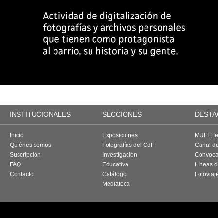
INSTITUCIONALES
SECCIONES
DESTA
Inicio
Exposiciones
MUFF, fes
Quiénes somos
Fotografías del CdF
Canal d
Suscripción
Investigación
Convoca
FAQ
Educativa
Líneas d
Contacto
Catálogo
Fotoviaj
Mediateca