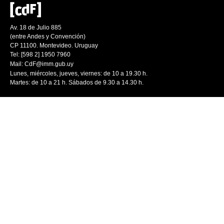
Av. 18 de Julio 885
(entre Andes y Convención)
CP 11100. Montevideo. Uruguay
Tel: [598 2] 1950 7960
Mail:
CdF@imm.gub.uy
Lunes, miércoles, jueves, viernes: de 10 a 19.30 h.
Martes: de 10 a 21 h. Sábados de 9.30 a 14.30 h.