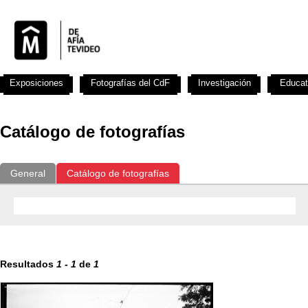
Exposiciones
Fotografías del CdF
Investigación
Educat
Catálogo de fotografías
General
Catálogo de fotografías
Resultados
1
-
1
de
1