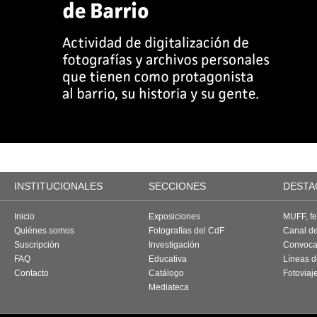
INSTITUCIONALES
SECCIONES
DESTA
Inicio
Exposiciones
MUFF, fes
Quiénes somos
Fotografías del CdF
Canal d
Suscripción
Investigación
Convoca
FAQ
Educativa
Líneas d
Contacto
Catálogo
Fotoviaj
Mediateca