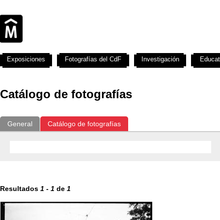
Exposiciones
Fotografías del CdF
Investigación
Educat
Catálogo de fotografías
General
Catálogo de fotografías
Resultados
1
-
1
de
1