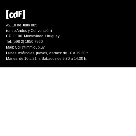
Av. 18 de Julio 885
(entre Andes y Convención)
CP 11100. Montevideo. Uruguay
Tel: [598 2] 1950 7960
Mail:
CdF@imm.gub.uy
Lunes, miércoles, jueves, viernes: de 10 a 19.30 h.
Martes: de 10 a 21 h. Sábados de 9.30 a 14.30 h.