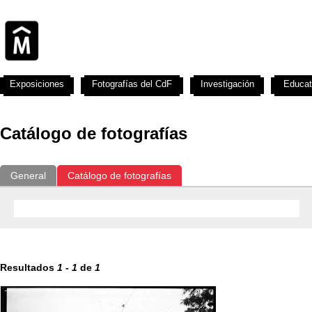
Exposiciones
Fotografías del CdF
Investigación
Educat
Catálogo de fotografías
General
Catálogo de fotografías
Resultados
1
-
1
de
1