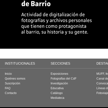
INSTITUCIONALES
SECCIONES
DESTA
Inicio
Exposiciones
MUFF, fes
Quiénes somos
Fotografías del CdF
Canal d
Suscripción
Investigación
Convoca
FAQ
Educativa
Líneas d
Contacto
Catálogo
Fotoviaj
Mediateca