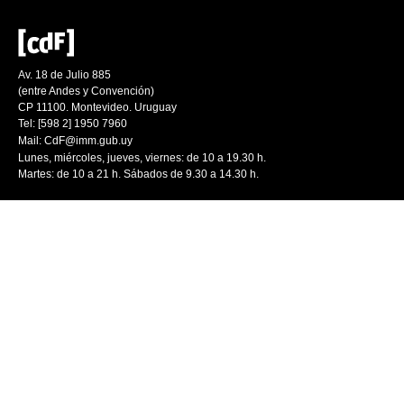
Av. 18 de Julio 885
(entre Andes y Convención)
CP 11100. Montevideo. Uruguay
Tel: [598 2] 1950 7960
Mail:
CdF@imm.gub.uy
Lunes, miércoles, jueves, viernes: de 10 a 19.30 h.
Martes: de 10 a 21 h. Sábados de 9.30 a 14.30 h.