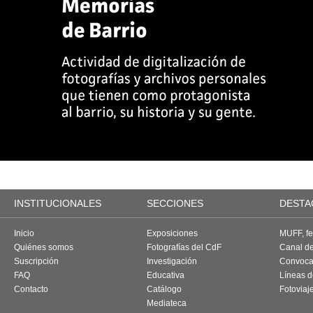
INSTITUCIONALES
SECCIONES
DESTA
Inicio
Exposiciones
MUFF, fes
Quiénes somos
Fotografías del CdF
Canal d
Suscripción
Investigación
Convoca
FAQ
Educativa
Líneas d
Contacto
Catálogo
Fotoviaj
Mediateca