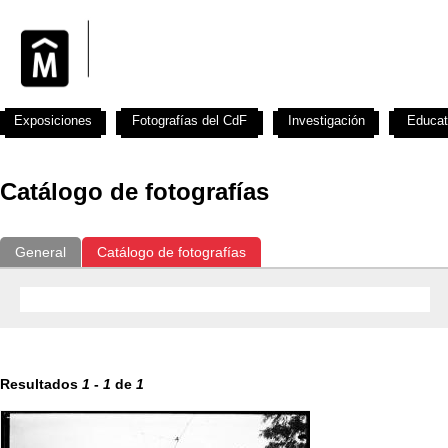
Exposiciones
Fotografías del CdF
Investigación
Educat
Catálogo de fotografías
General
Catálogo de fotografías
Resultados
1
-
1
de
1