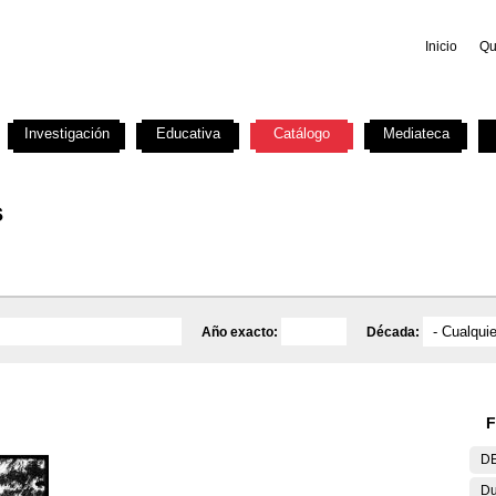
Inicio
Qu
Investigación
Educativa
Catálogo
Mediateca
s
Año exacto:
Década:
F
DE
Du