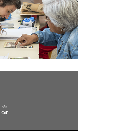
Razón
e CdF