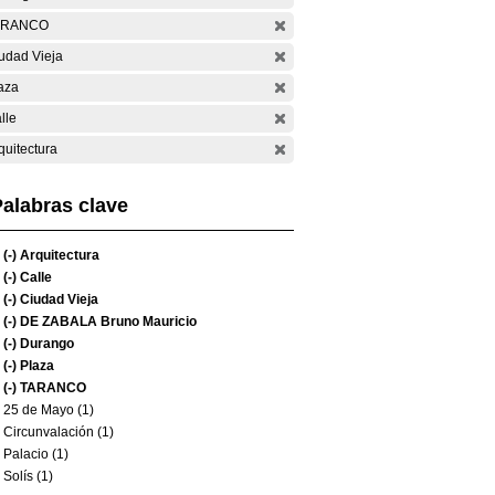
ARANCO
udad Vieja
aza
lle
quitectura
alabras clave
(-)
Arquitectura
(-)
Calle
(-)
Ciudad Vieja
(-)
DE ZABALA Bruno Mauricio
(-)
Durango
(-)
Plaza
(-)
TARANCO
25 de Mayo (1)
Circunvalación (1)
Palacio (1)
Solís (1)