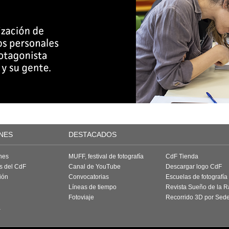
NES
DESTACADOS
nes
MUFF, festival de fotografía
CdF Tienda
as del CdF
Canal de YouTube
Descargar logo CdF
ión
Convocatorias
Escuelas de fotografía
Líneas de tiempo
Revista Sueño de la 
Fotoviaje
Recorrido 3D por Sed
a