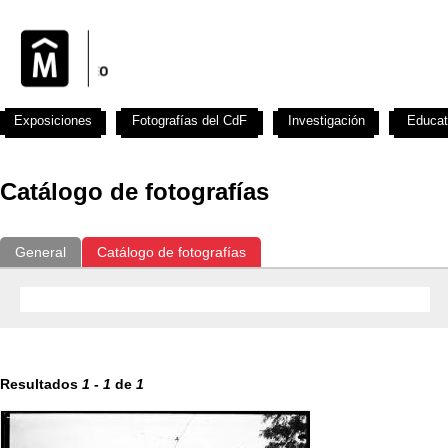
Exposiciones
Fotografías del CdF
Investigación
Educat
Catálogo de fotografías
General
Catálogo de fotografías
Resultados
1
-
1
de
1