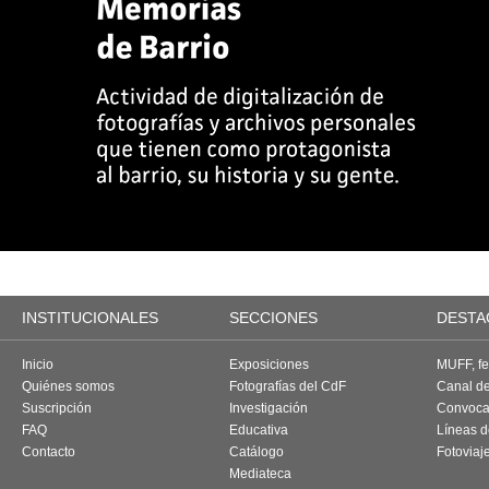
INSTITUCIONALES
SECCIONES
DESTA
Inicio
Exposiciones
MUFF, fes
Quiénes somos
Fotografías del CdF
Canal d
Suscripción
Investigación
Convoca
FAQ
Educativa
Líneas d
Contacto
Catálogo
Fotoviaj
Mediateca