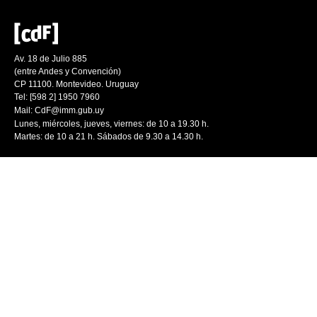
Av. 18 de Julio 885
(entre Andes y Convención)
CP 11100. Montevideo. Uruguay
Tel: [598 2] 1950 7960
Mail:
CdF@imm.gub.uy
Lunes, miércoles, jueves, viernes: de 10 a 19.30 h.
Martes: de 10 a 21 h. Sábados de 9.30 a 14.30 h.