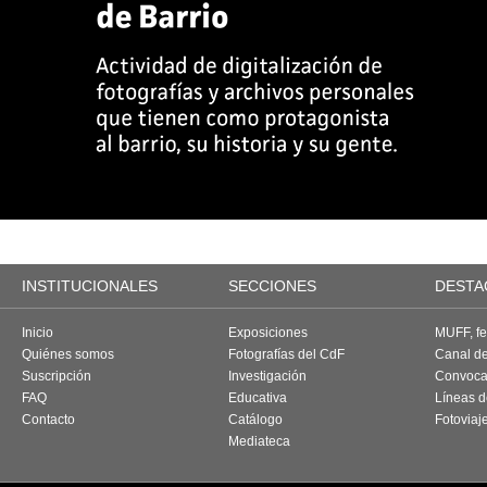
INSTITUCIONALES
SECCIONES
DESTA
Inicio
Exposiciones
MUFF, fes
Quiénes somos
Fotografías del CdF
Canal d
Suscripción
Investigación
Convoca
FAQ
Educativa
Líneas d
Contacto
Catálogo
Fotoviaj
Mediateca