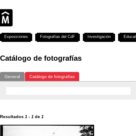
Exposiciones
Fotografías del CdF
Investigación
Educat
Catálogo de fotografías
General
Catálogo de fotografías
Resultados
1
-
1
de
1