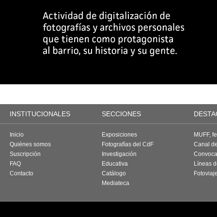
INSTITUCIONALES
SECCIONES
DESTA
Inicio
Exposiciones
MUFF, fes
Quiénes somos
Fotografías del CdF
Canal d
Suscripción
Investigación
Convoca
FAQ
Educativa
Líneas d
Contacto
Catálogo
Fotoviaj
Mediateca