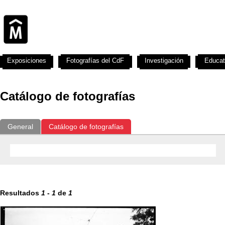
Exposiciones
Fotografías del CdF
Investigación
Educat
Catálogo de fotografías
General
Catálogo de fotografías
Resultados
1
-
1
de
1