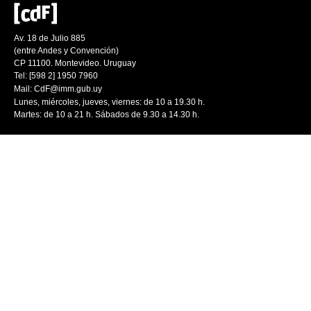
Av. 18 de Julio 885
(entre Andes y Convención)
CP 11100. Montevideo. Uruguay
Tel: [598 2] 1950 7960
Mail:
CdF@imm.gub.uy
Lunes, miércoles, jueves, viernes: de 10 a 19.30 h.
Martes: de 10 a 21 h. Sábados de 9.30 a 14.30 h.