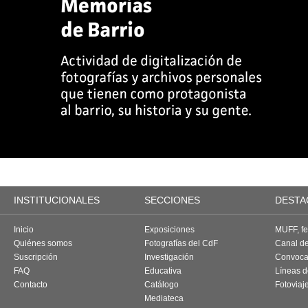
INSTITUCIONALES
SECCIONES
DESTA
Inicio
Exposiciones
MUFF, fes
Quiénes somos
Fotografías del CdF
Canal d
Suscripción
Investigación
Convoca
FAQ
Educativa
Líneas d
Contacto
Catálogo
Fotoviaj
Mediateca