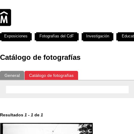
Exposiciones
Fotografías del CdF
Investigación
Educat
Catálogo de fotografías
General
Catálogo de fotografías
Resultados
1
-
1
de
1