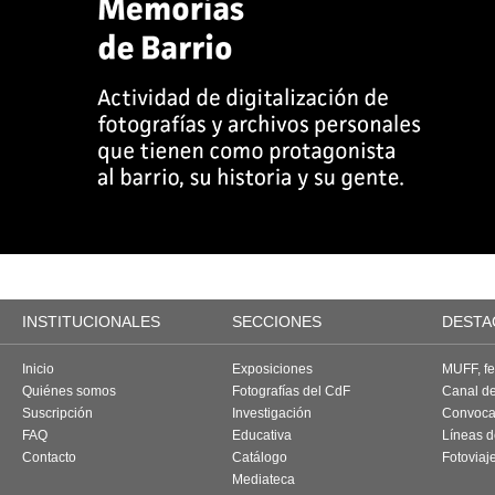
INSTITUCIONALES
SECCIONES
DESTA
Inicio
Exposiciones
MUFF, fes
Quiénes somos
Fotografías del CdF
Canal d
Suscripción
Investigación
Convoca
FAQ
Educativa
Líneas d
Contacto
Catálogo
Fotoviaj
Mediateca