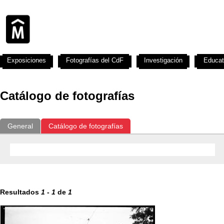
Exposiciones
Fotografías del CdF
Investigación
Educat
Catálogo de fotografías
General
Catálogo de fotografías
Resultados
1
-
1
de
1