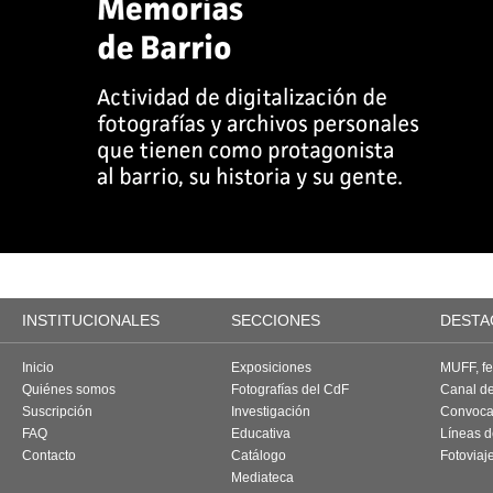
INSTITUCIONALES
SECCIONES
DESTA
Inicio
Exposiciones
MUFF, fes
Quiénes somos
Fotografías del CdF
Canal d
Suscripción
Investigación
Convoca
FAQ
Educativa
Líneas d
Contacto
Catálogo
Fotoviaj
Mediateca