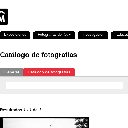
Exposiciones
Fotografías del CdF
Investigación
Educat
Catálogo de fotografías
General
Catálogo de fotografías
Resultados
1
-
1
de
1