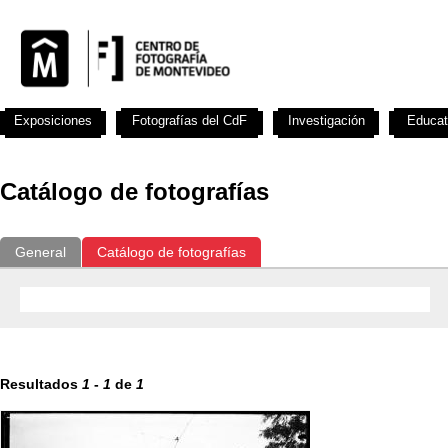
Exposiciones
Fotografías del CdF
Investigación
Educat
Catálogo de fotografías
General
Catálogo de fotografías
Resultados
1
-
1
de
1