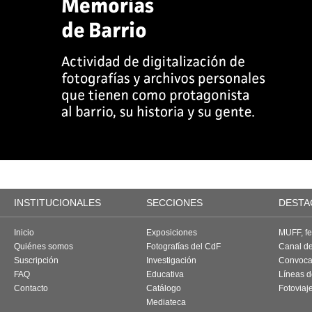
INSTITUCIONALES
SECCIONES
DESTA
Inicio
Exposiciones
MUFF, fes
Quiénes somos
Fotografías del CdF
Canal d
Suscripción
Investigación
Convoca
FAQ
Educativa
Líneas d
Contacto
Catálogo
Fotoviaj
Mediateca