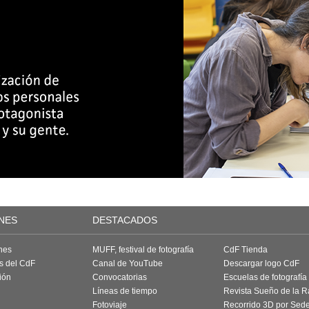
NES
DESTACADOS
nes
MUFF, festival de fotografía
CdF Tienda
as del CdF
Canal de YouTube
Descargar logo CdF
ión
Convocatorias
Escuelas de fotografía
Líneas de tiempo
Revista Sueño de la 
Fotoviaje
Recorrido 3D por Sed