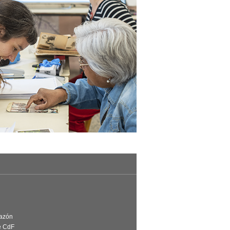
Razón
e CdF