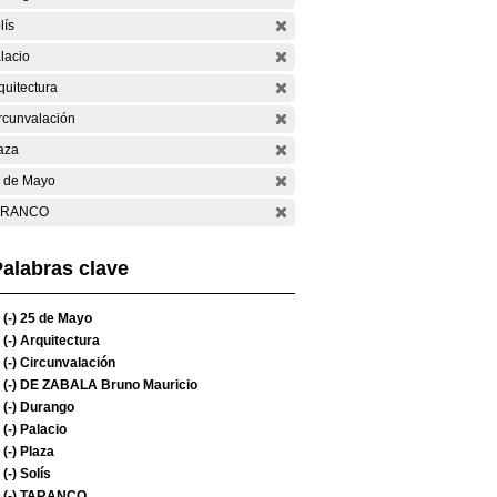
lís
lacio
quitectura
rcunvalación
aza
 de Mayo
ARANCO
alabras clave
(-)
25 de Mayo
(-)
Arquitectura
(-)
Circunvalación
(-)
DE ZABALA Bruno Mauricio
(-)
Durango
(-)
Palacio
(-)
Plaza
(-)
Solís
(-)
TARANCO