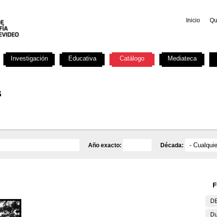
Inicio
Qu
Investigación
Educativa
Catálogo
Mediateca
s
Año exacto:
Década:
F
DE
Du