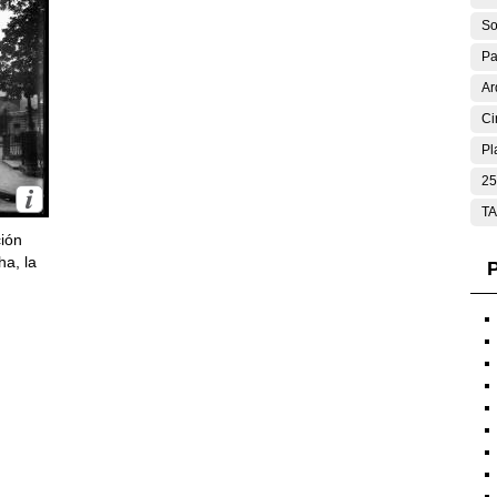
So
Pa
Ar
Ci
Pl
25
T
ción
ha, la
P