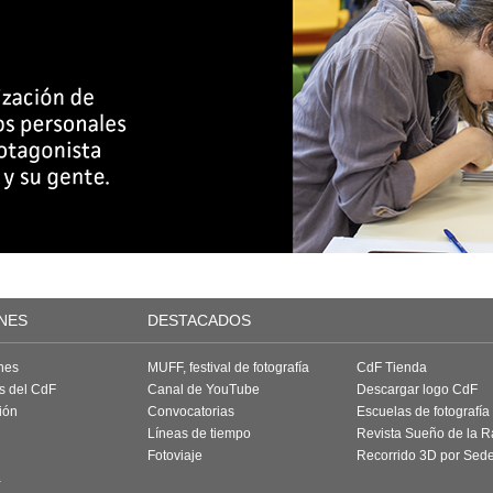
NES
DESTACADOS
nes
MUFF, festival de fotografía
CdF Tienda
as del CdF
Canal de YouTube
Descargar logo CdF
ión
Convocatorias
Escuelas de fotografía
Líneas de tiempo
Revista Sueño de la 
Fotoviaje
Recorrido 3D por Sed
a