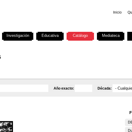
Inicio
Qu
Investigación
Educativa
Catálogo
Mediateca
s
Año exacto:
Década:
F
DE
Du