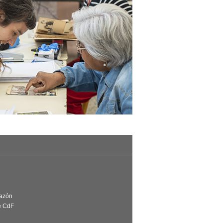
Razón
e CdF