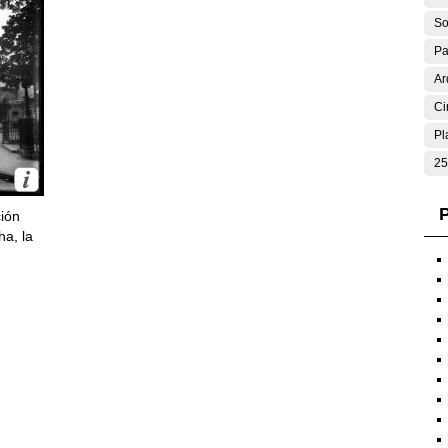
So
Pa
Ar
Ci
Pl
25
P
ción
ha, la