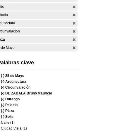
lís
lacio
quitectura
rcunvalación
aza
 de Mayo
alabras clave
(-)
25 de Mayo
(-)
Arquitectura
(-)
Circunvalación
(-)
DE ZABALA Bruno Mauricio
(-)
Durango
(-)
Palacio
(-)
Plaza
(-)
Solís
Calle (1)
Ciudad Vieja (1)